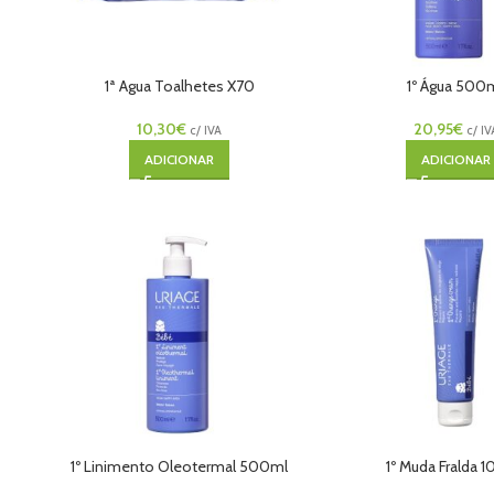
1ª Agua Toalhetes X70
1º Água 500
10,30
€
20,95
€
c/ IVA
c/ IV
ADICIONAR
ADICIONAR
1º Linimento Oleotermal 500ml
1º Muda Fralda 