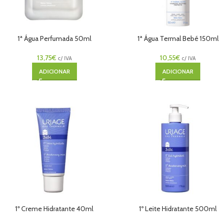
1ª Água Perfumada 50ml
1ª Água Termal Bebé 150ml
13,75
€
10,55
€
c/ IVA
c/ IVA
ADICIONAR
ADICIONAR
1º Creme Hidratante 40ml
1º Leite Hidratante 500ml