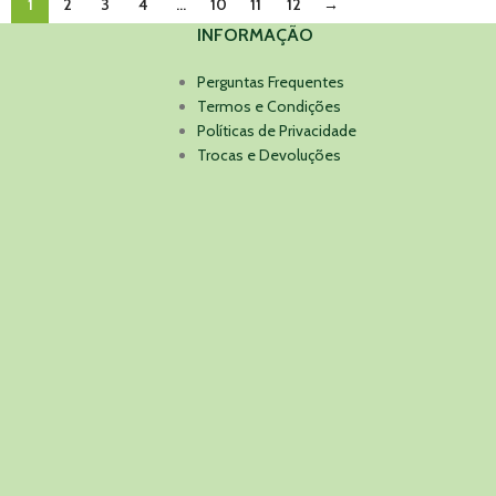
1
2
3
4
…
10
11
12
→
INFORMAÇÃO
Perguntas Frequentes
Termos e Condições
Políticas de Privacidade
Trocas e Devoluções