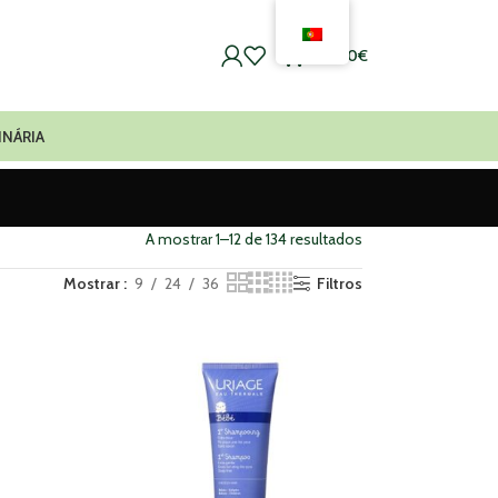
0
0,00
€
INÁRIA
A mostrar 1–12 de 134 resultados
Mostrar
9
24
36
Filtros