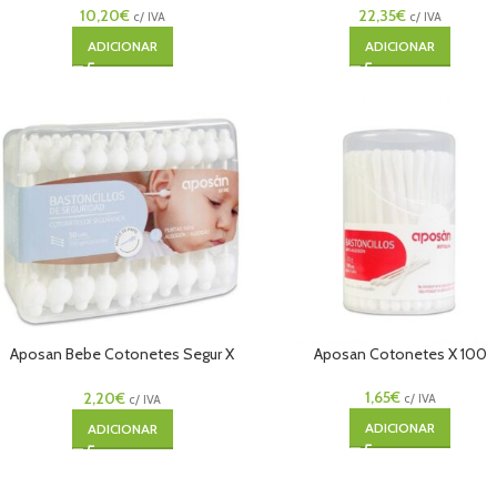
10,20
€
22,35
€
c/ IVA
c/ IVA
ADICIONAR
ADICIONAR
Aposan Bebe Cotonetes Segur X
Aposan Cotonetes X 100
50 Unidades
1,65
€
2,20
€
c/ IVA
c/ IVA
ADICIONAR
ADICIONAR