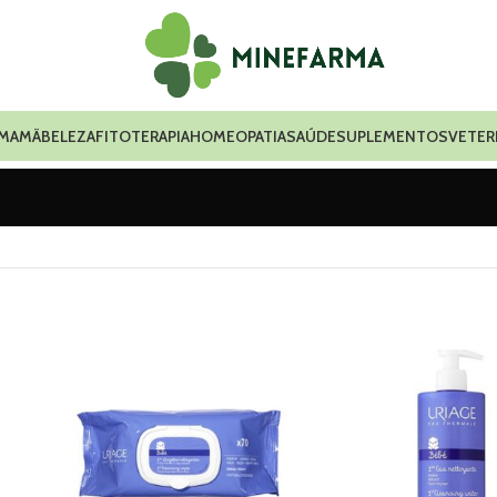
 MAMÃ
BELEZA
FITOTERAPIA
HOMEOPATIA
SAÚDE
SUPLEMENTOS
VETER