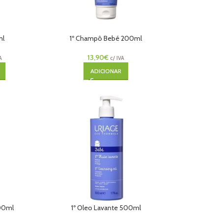
ml
1º Champô Bebé 200ml
13,90
€
A
c/ IVA
ADICIONAR
100ml
1º Oleo Lavante 500ml