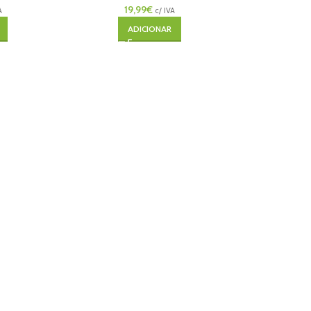
19,99
€
A
c/ IVA
ADICIONAR