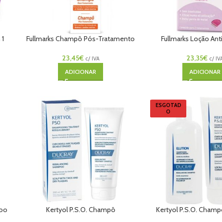
 1
Fullmarks Champô Pós-Tratamento
Fullmarks Loção Ant
23,45
€
23,35
€
c/ IVA
c/ IV
ADICIONAR
ADICIONAR
ESGOTAD
O
poo
Kertyol P.S.O. Champô
Kertyol P.S.O. Cham
Oferta Elution 