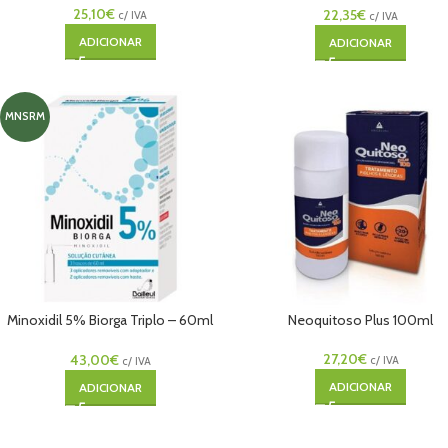
25,10
€
22,35
€
c/ IVA
c/ IVA
ADICIONAR
ADICIONAR
MNSRM
Minoxidil 5% Biorga Triplo – 60ml
Neoquitoso Plus 100ml
(X3 Frascos)
27,20
€
43,00
€
c/ IVA
c/ IVA
ADICIONAR
ADICIONAR