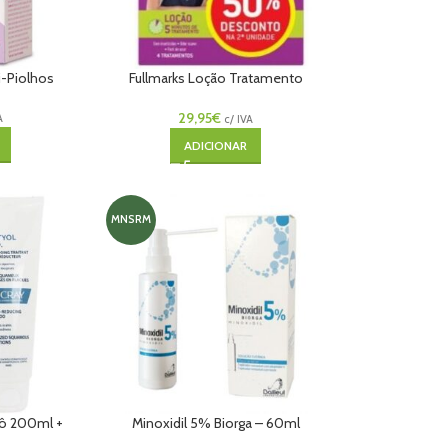
i-Piolhos
Fullmarks Loção Tratamento
2x100ml
29,95
€
A
c/ IVA
ADICIONAR
MNSRM
pô 200ml +
Minoxidil 5% Biorga – 60ml
Champô