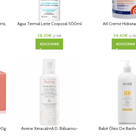
0mL
Agua Termal Leite Corporal 500ml
Atl Creme Hidrata
28,30
€
34,40
€
c/ IVA
c/ I
ADICIONAR
ADICIONAR
00g
Avene XeracalmA.D. Bálsamo-
Babé Óleo De Ban
Relipidante 400ml