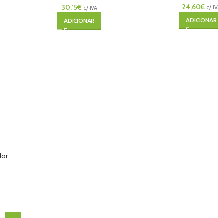
24,60
€
30,15
€
c/ I
c/ IVA
ADICIONAR
ADICIONAR
dor