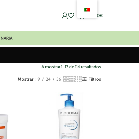
0
0,00
€
INÁRIA
A mostrar 1–12 de 114 resultados
Mostrar
9
24
36
Filtros