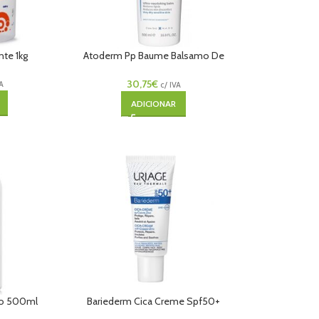
nte 1kg
Atoderm Pp Baume Balsamo De
Corpo 500ml
30,75
€
VA
c/ IVA
ADICIONAR
ho 500ml
Bariederm Cica Creme Spf50+
40ml