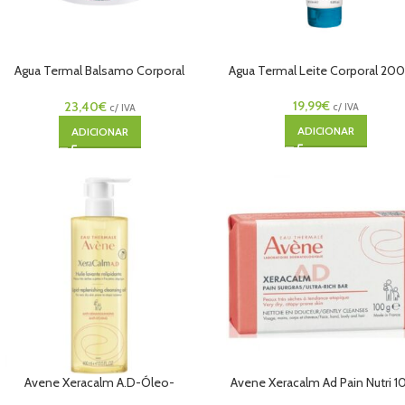
Agua Termal Balsamo Corporal
Agua Termal Leite Corporal 20
200ml
19,99
€
23,40
€
c/ IVA
c/ IVA
ADICIONAR
ADICIONAR
Avene Xeracalm A.D-Óleo-
Avene Xeracalm Ad Pain Nutri 1
Relipidante 400ml