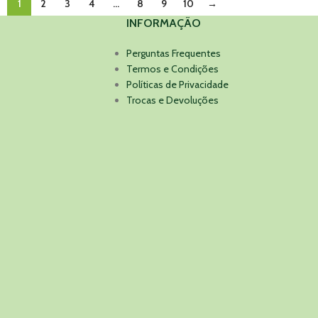
1
2
3
4
…
8
9
10
→
INFORMAÇÃO
Perguntas Frequentes
Termos e Condições
Políticas de Privacidade
Trocas e Devoluções