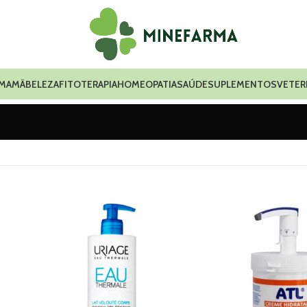
 MAMÃ
BELEZA
FITOTERAPIA
HOMEOPATIA
SAÚDE
SUPLEMENTOS
VETER