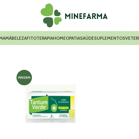
 MAMÃ
BELEZA
FITOTERAPIA
HOMEOPATIA
SAÚDE
SUPLEMENTOS
VETER
MNSRM