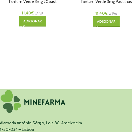
Tantum Verde 3mg 20past
Tantum Verde 3mg Pastilha
Laranja/Mel 20un
11,40
€
11,40
€
c/ IVA
c/ IVA
ADICIONAR
ADICIONAR
Alameda António Sérgio, Loja 8C, Ameixoeira
1750-034 – Lisboa