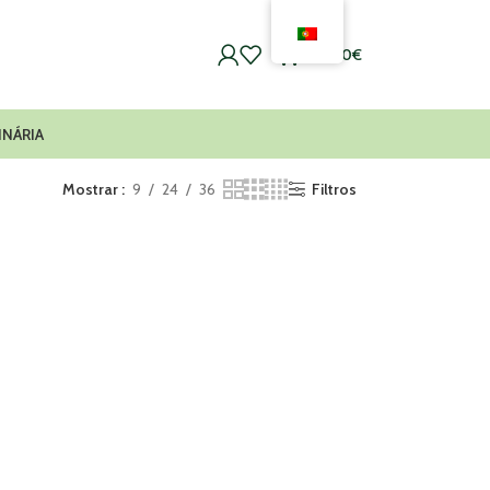
0
0,00
€
INÁRIA
Mostrar
9
24
36
Filtros