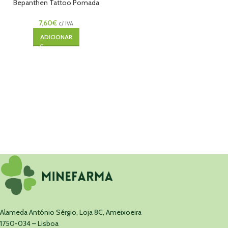
Bepanthen Tattoo Pomada
Cuidado Intensivo 30g
7,60
€
c/ IVA
ADICIONAR
Alameda António Sérgio, Loja 8C, Ameixoeira
1750-034 – Lisboa