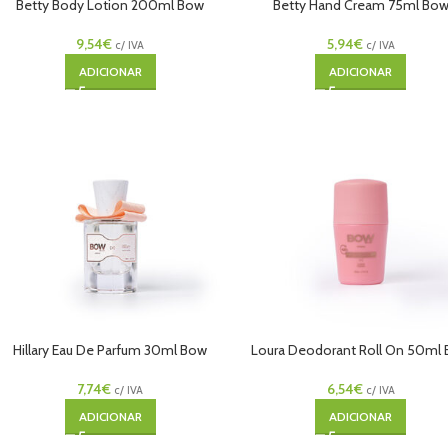
Betty Body Lotion 200ml Bow
Betty Hand Cream 75ml Bo
9,54
€
5,94
€
c/ IVA
c/ IVA
ADICIONAR
ADICIONAR
Hillary Eau De Parfum 30ml Bow
Loura Deodorant Roll On 50ml
7,74
€
6,54
€
c/ IVA
c/ IVA
ADICIONAR
ADICIONAR