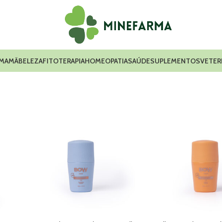
 MAMÃ
BELEZA
FITOTERAPIA
HOMEOPATIA
SAÚDE
SUPLEMENTOS
VETER