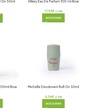
ll On 50ml
Hillary Eau De Parfum 100 ml Bow
17,94
€
c/ IVA
ADICIONAR
 200ml Bow
Michelle Deodorant Roll On 50ml
Bow
6,54
€
c/ IVA
ADICIONAR