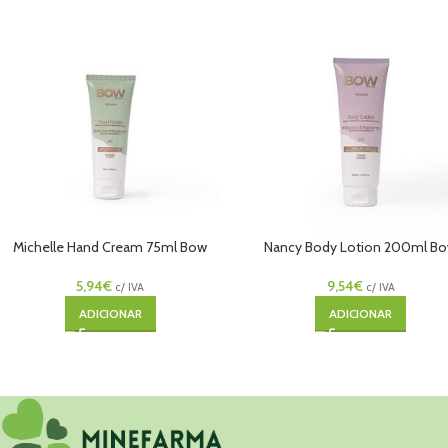
Michelle Hand Cream 75ml Bow
Nancy Body Lotion 200ml B
5,94
€
9,54
€
c/ IVA
c/ IVA
ADICIONAR
ADICIONAR