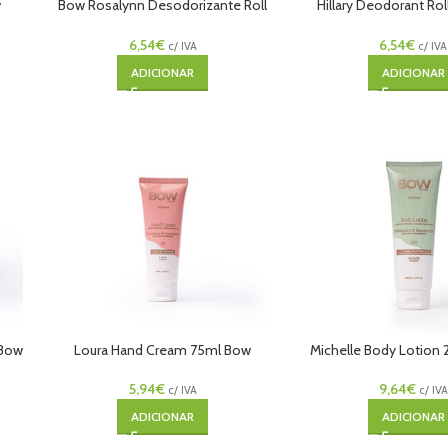
w
Bow Rosalynn Desodorizante Roll
Hillary Deodorant Ro
On 50ml
Bow
6,54
€
6,54
€
c/ IVA
c/ IVA
ADICIONAR
ADICIONAR
 Bow
Loura Hand Cream 75ml Bow
Michelle Body Lotion
5,94
€
9,64
€
c/ IVA
c/ IVA
ADICIONAR
ADICIONAR