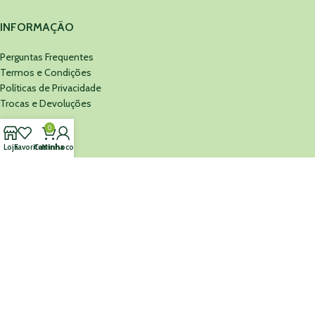
INFORMAÇÃO
Perguntas Frequentes
Termos e Condições
Políticas de Privacidade
Trocas e Devoluções
0
MINEFARMA
Loja
Favoritos
Carrinho
Minha conta
Sobre Nós
Cartão Presente
Contacte-nos
MINEFARMA
©
2026 Todos os Direitos Reservados