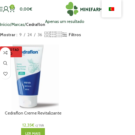
0
0,00
€
Apenas um resultado
Início
Marcas
Cedraflon
Mostrar
9
24
36
Filtros
ESGOTAD
O
Cedraflon Creme Revitalizante
Pernas 150ml
12,35
€
c/ IVA
LER MAIS