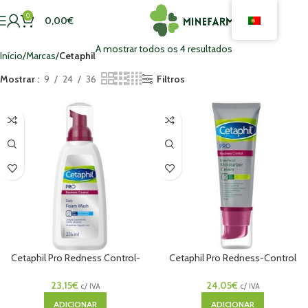
0
0,00
€
A mostrar todos os 4 resultados
Início
Marcas
Cetaphil
Mostrar
9
24
36
Filtros
Cetaphil Pro Redness Control-
Cetaphil Pro Redness-Control
Espuma Limpeza
Facial
23,15
€
24,05
€
c/ IVA
c/ IVA
ADICIONAR
ADICIONAR