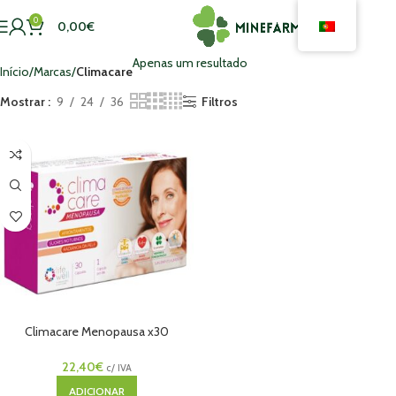
0
0,00
€
Apenas um resultado
Início
Marcas
Climacare
Mostrar
9
24
36
Filtros
Climacare Menopausa x30
Unidades
22,40
€
c/ IVA
ADICIONAR