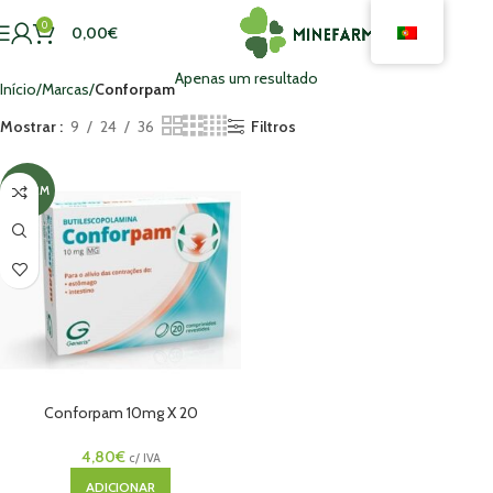
0
0,00
€
Apenas um resultado
Início
Marcas
Conforpam
Mostrar
9
24
36
Filtros
MNSRM
Conforpam 10mg X 20
Comprimidos
4,80
€
c/ IVA
ADICIONAR