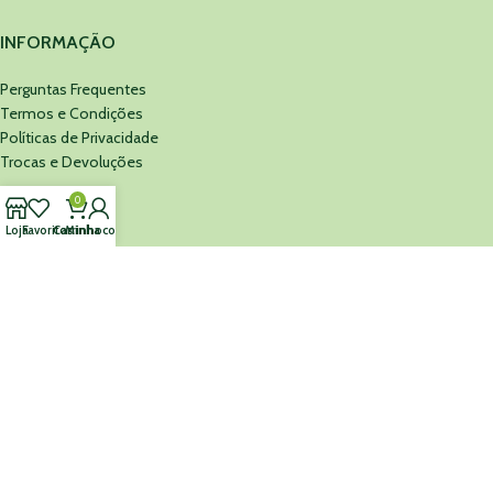
INFORMAÇÃO
Perguntas Frequentes
Termos e Condições
Políticas de Privacidade
Trocas e Devoluções
0
MINEFARMA
Loja
Favoritos
Carrinho
Minha conta
Sobre Nós
Cartão Presente
Contacte-nos
MINEFARMA
©
2026 Todos os Direitos Reservados