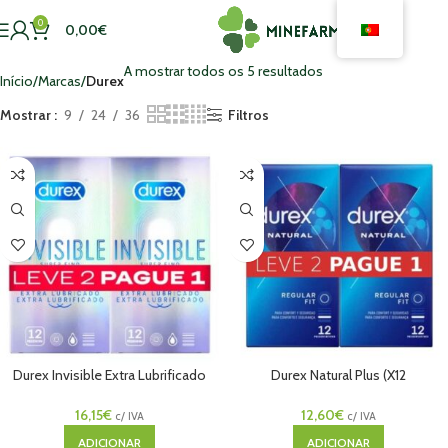
0
0,00
€
A mostrar todos os 5 resultados
Início
Marcas
Durex
Mostrar
9
24
36
Filtros
Durex Invisible Extra Lubrificado
Durex Natural Plus (X12
Leve 2 Pague 1
Preservativos) Duo
16,15
€
12,60
€
c/ IVA
c/ IVA
ADICIONAR
ADICIONAR