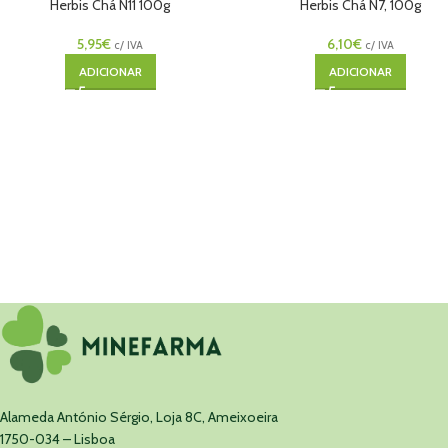
Herbis Chá N11 100g
Herbis Chá N7, 100g
5,95
€
6,10
€
c/ IVA
c/ IVA
ADICIONAR
ADICIONAR
Alameda António Sérgio, Loja 8C, Ameixoeira
1750-034 – Lisboa