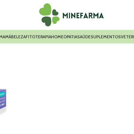
 MAMÃ
BELEZA
FITOTERAPIA
HOMEOPATIA
SAÚDE
SUPLEMENTOS
VETER