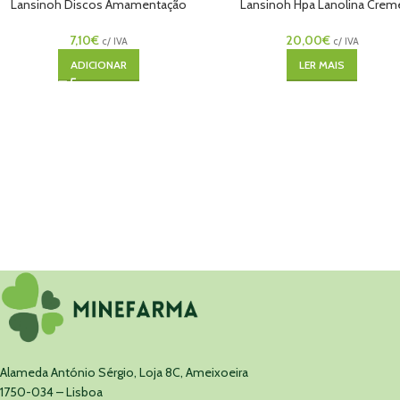
Lansinoh Discos Amamentação
Lansinoh Hpa Lanolina Crem
24un
40ml
7,10
€
20,00
€
c/ IVA
c/ IVA
ADICIONAR
LER MAIS
Alameda António Sérgio, Loja 8C, Ameixoeira
1750-034 – Lisboa