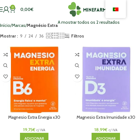
0
0,00
€
A mostrar todos os 2 resultados
Início
Marcas
Magnésio Extra
Mostrar
9
24
36
Filtros
Magnesio Extra Energia x30
Magnesio Extra Imunidade x30
Comprimidos
Comprimidos
19,75
€
18,99
€
c/ IVA
c/ IVA
ADICIONAR
ADICIONAR