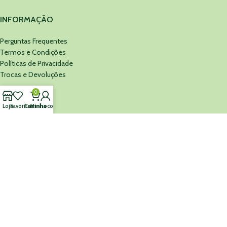
INFORMAÇÃO
Perguntas Frequentes
Termos e Condições
Políticas de Privacidade
Trocas e Devoluções
0
MINEFARMA
Loja
Favoritos
Carrinho
Minha conta
Sobre Nós
Cartão Presente
Contacte-nos
MINEFARMA
©
2026 Todos os Direitos Reservados