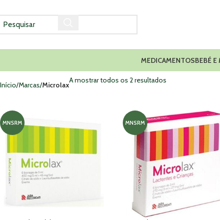
MEDICAMENTOS
BEBÉ E
A mostrar todos os 2 resultados
Início
Marcas
Microlax
MNSRM
MNSRM