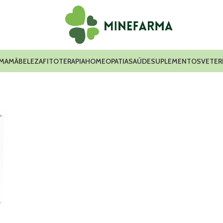
 MAMÃ
BELEZA
FITOTERAPIA
HOMEOPATIA
SAÚDE
SUPLEMENTOS
VETER