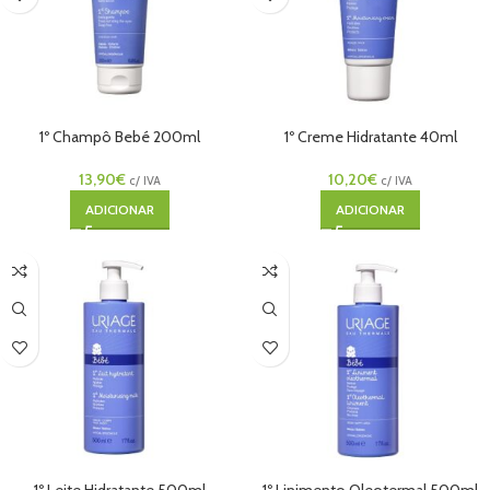
1º Champô Bebé 200ml
1º Creme Hidratante 40ml
13,90
€
10,20
€
c/ IVA
c/ IVA
ADICIONAR
ADICIONAR