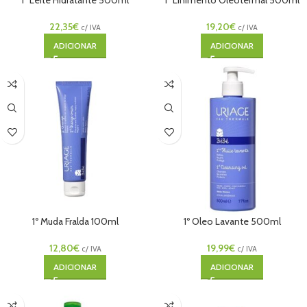
1º Leite Hidratante 500ml
1º Linimento Oleotermal 500ml
22,35
€
19,20
€
c/ IVA
c/ IVA
ADICIONAR
ADICIONAR
1º Muda Fralda 100ml
1º Oleo Lavante 500ml
12,80
€
19,99
€
c/ IVA
c/ IVA
ADICIONAR
ADICIONAR