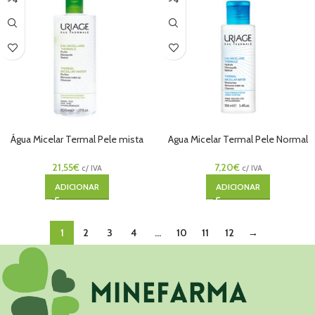
Água Micelar Termal Pele mista
Agua Micelar Termal Pele Normal
oleosa 500ml
100ml
21,55
€
7,20
€
c/ IVA
c/ IVA
ADICIONAR
ADICIONAR
1
2
3
4
…
10
11
12
→