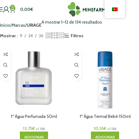
0
0,00
€
A mostrar 1–12 de 134 resultados
Início
Marcas
URIAGE
Mostrar
9
24
36
Filtros
1ª Água Perfumada 50ml
1ª Água Termal Bebé 150ml
13,75
€
10,55
€
c/ IVA
c/ IVA
ADICIONAR
ADICIONAR