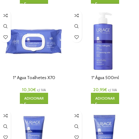
1ª Agua Toalhetes X70
1º Água 500ml
10,30
€
20,95
€
c/ IVA
c/ IVA
ADICIONAR
ADICIONAR