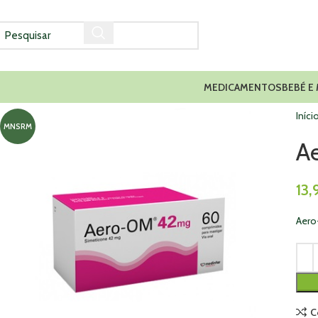
MEDICAMENTOS
BEBÉ E
Iníci
MNSRM
A
13,
Aero
C