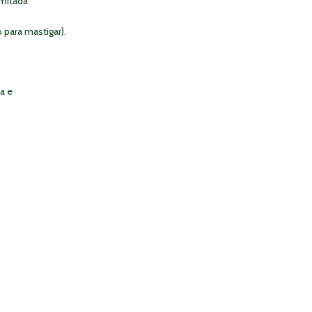
mitada
para mastigar).
a e