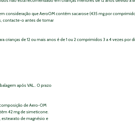
dos não está recomendado em crianças menores de 12 anos devido a li
 em consideração que AeroOM contém sacarose (435 mg por comprimido 
s, contacte-o antes de tomar
rianças de 12 ou mais anos é de 1 ou 2 comprimidos 3 a 4 vezes por di
balagem após VAL.. O prazo
l a composição de Aero-OM
ntém 42 mg de simeticone.
a, estearato de magnésio e