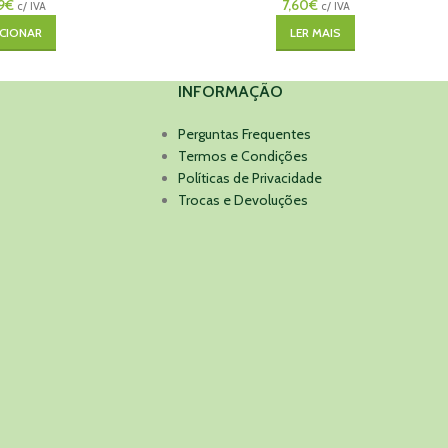
9
€
7,60
€
c/ IVA
c/ IVA
CIONAR
LER MAIS
INFORMAÇÃO
Perguntas Frequentes
Termos e Condições
Políticas de Privacidade
Trocas e Devoluções