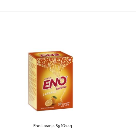
MNSRM
Eno Laranja 5g 10saq
Gavis