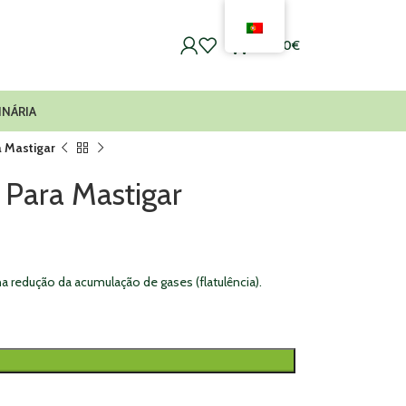
0
0,00
€
INÁRIA
 Mastigar
Para Mastigar
edução da acumulação de gases (flatulência).