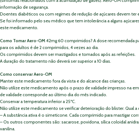
(sintomas relacionados com a acumulação de gases). Aero-OM comprimi
informação de segurança.
Doentes diabéticos ou com regimes de redução de açúcares devem ter
Se foi informado pelo seu médico que tem intolerância a alguns açúcare
este medicamento.
Como Tomar Aero-OM
42mg 60 comprimidos? A dose recomendada para c
para os adultos é de 2 comprimidos, 4 vezes ao dia.
Os comprimidos devem ser mastigados e tomados após as refeições.
A duração do tratamento não deverá ser superior a 10 dias.
Como conservar Aero-OM
Manter este medicamento fora da vista e do alcance das crianças.
Não utilize este medicamento após o prazo de validade impresso na em
de validade corresponde ao último dia do mês indicado.
Conservar a temperatura inferior a 25ºC.
Não utilize este medicamento se verificar deterioração do blister. Qua
– A substância ativa é o simeticone. Cada comprimido para mastigar co
– Os outros componentes são: sacarose, povidona, sílica coloidal anidr
vanilina.