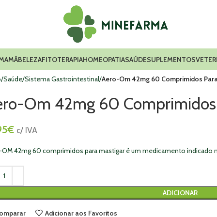
 MAMÃ
BELEZA
FITOTERAPIA
HOMEOPATIA
SAÚDE
SUPLEMENTOS
VETER
o
Saúde
Sistema Gastrointestinal
Aero-Om 42mg 60 Comprimidos Para
ero-Om 42mg 60 Comprimidos 
95
€
c/ IVA
-OM 42mg 60 comprimidos para mastigar é um medicamento indicado na r
ADICIONAR
omparar
Adicionar aos Favoritos