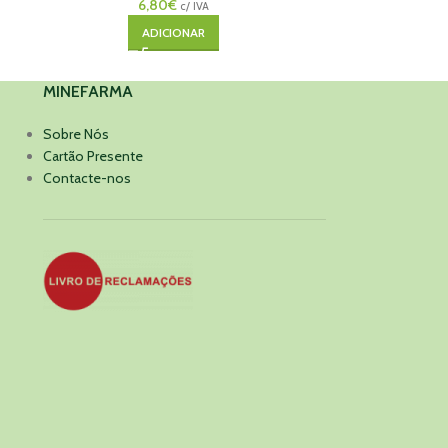
6,80
€
c/ IVA
ADICIONAR
MINEFARMA
Sobre Nós
Cartão Presente
Contacte-nos