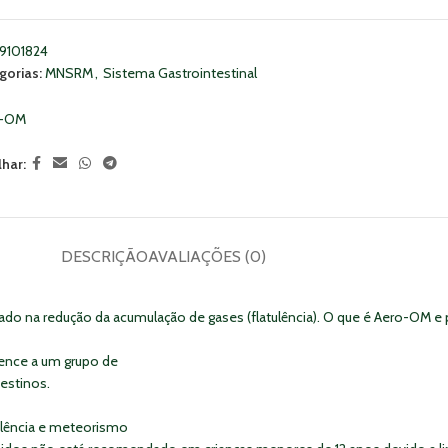
9101824
gorias:
MNSRM
,
Sistema Gastrointestinal
o-OM
lhar:
DESCRIÇÃO
AVALIAÇÕES (0)
na redução da acumulação de gases (flatulência). O que é Aero-OM e pa
ence a um grupo de
estinos.
ulência e meteorismo