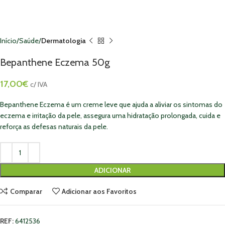
Início
Saúde
Dermatologia
Bepanthene Eczema 50g
17,00
€
c/ IVA
Bepanthene Eczema é um creme leve que ajuda a aliviar os sintomas do
eczema e irritação da pele, assegura uma hidratação prolongada, cuida e
reforça as defesas naturais da pele.
ADICIONAR
Comparar
Adicionar aos Favoritos
REF:
6412536