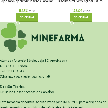
Aposan Repelente Insetos Familiar
Bisolnatural Sem Açúcar 100mL
Spray 100ml
Xarope
11,35
€
15,80
€
c/ IVA
c/ IVA
ADICIONAR
ADICIONAR
Alameda António Sérgio, Loja 8C, Ameixoeira
1750-034 – Lisboa
Tel. 215 800 747
(Chamada para rede fixa nacional)
Direção Técnica:
Dr. Bruno César Zacarias de Carvalho
Esta farmácia encontra-se autorizada pelo INFARMED para a dispensa de
medicamentos e produtos de saúde através da internet.