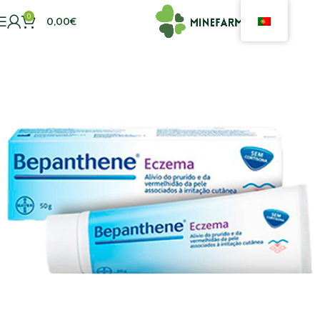
0
0,00
€