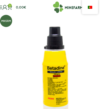
0
0,00
€
MNSRM