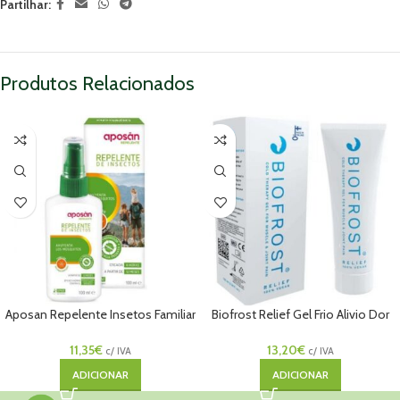
Partilhar:
Produtos Relacionados
Aposan Repelente Insetos Familiar
Biofrost Relief Gel Frio Alivio Dor
Spray 100ml
100mL
11,35
€
13,20
€
c/ IVA
c/ IVA
ADICIONAR
ADICIONAR