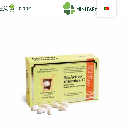
0
0,00
€