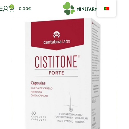
0
0,00
€