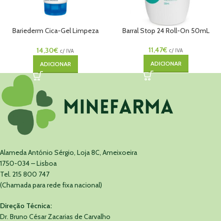
Bariederm Cica-Gel Limpeza
Barral Stop 24 Roll-On 50mL
200ml
11,47
€
14,30
€
c/ IVA
c/ IVA
ADICIONAR
ADICIONAR
Alameda António Sérgio, Loja 8C, Ameixoeira
1750-034 – Lisboa
Tel. 215 800 747
(Chamada para rede fixa nacional)
Direção Técnica:
Dr. Bruno César Zacarias de Carvalho