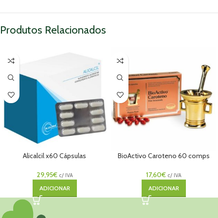
Produtos Relacionados
Alicalcil x60 Cápsulas
BioActivo Caroteno 60 comps
29,95
€
17,60
€
c/ IVA
c/ IVA
ADICIONAR
ADICIONAR