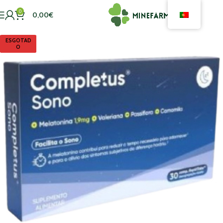
0
0,00
€
ESGOTAD
O