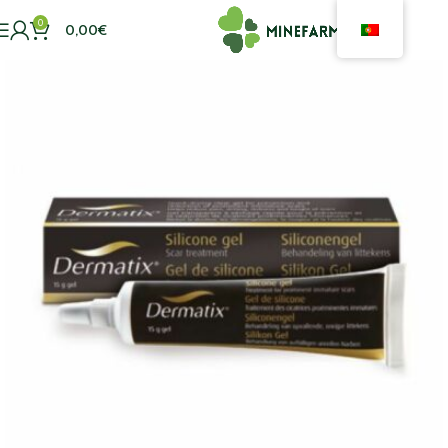
0
0,00
€