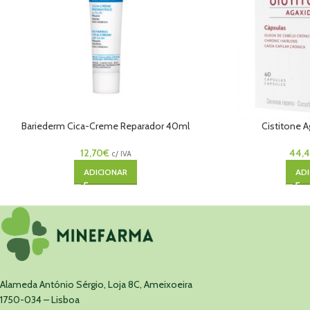
Bariederm Cica-Creme Reparador 40ml
Cistitone A
12,70
€
44,
c/ IVA
ADICIONAR
ADI
Alameda António Sérgio, Loja 8C, Ameixoeira
1750-034 – Lisboa