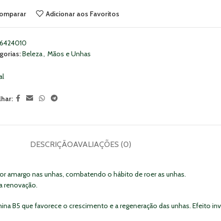
omparar
Adicionar aos Favoritos
6424010
gorias:
Beleza
,
Mãos e Unhas
al
lhar:
DESCRIÇÃO
AVALIAÇÕES (0)
bor amargo nas unhas, combatendo o hábito de roer as unhas.
ua renovação.
na B5 que favorece o crescimento e a regeneração das unhas. Efeito invi