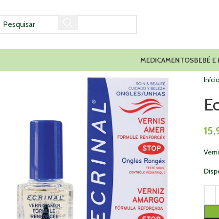
MEDICAMENTOS
BEBÉ E
Iníci
Ec
15,
Vern
Disp