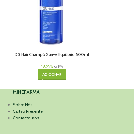
DS Hair Champô Suave Equilíbrio 500ml
Iraltone C
19,99
€
c/ IVA
ADICIONAR
MINEFARMA
Sobre Nós
Cartão Presente
Contacte-nos