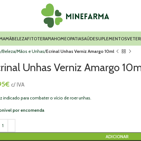
 MAMÃ
BELEZA
FITOTERAPIA
HOMEOPATIA
SAÚDE
SUPLEMENTOS
VETER
o
Beleza
Mãos e Unhas
Ecrinal Unhas Verniz Amargo 10ml
rinal Unhas Verniz Amargo 10m
95
€
c/ IVA
iz indicado para combater o vício de roer unhas.
onível por encomenda
ADICIONAR