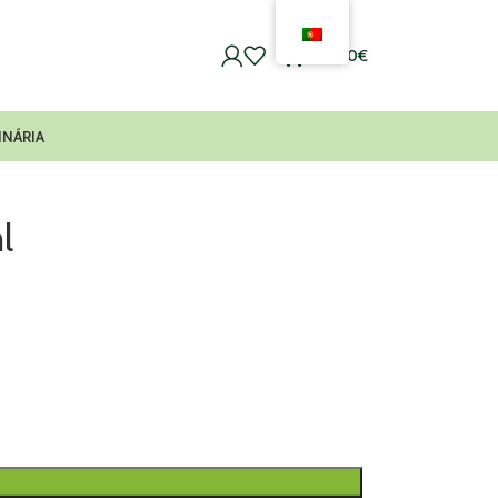
0
0,00
€
INÁRIA
l