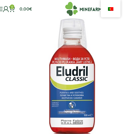
0
0,00
€