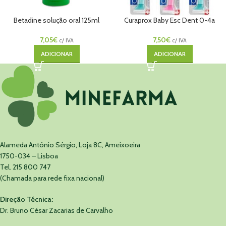
Betadine solução oral 125ml
Curaprox Baby Esc Dent 0-4a
7,05
€
7,50
€
c/ IVA
c/ IVA
ADICIONAR
ADICIONAR
Alameda António Sérgio, Loja 8C, Ameixoeira
1750-034 – Lisboa
Tel. 215 800 747
(Chamada para rede fixa nacional)
Direção Técnica:
Dr. Bruno César Zacarias de Carvalho