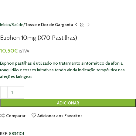
Início
Saúde
Tosse e Dor de Garganta
Euphon 10mg (X70 Pastilhas)
10,50
€
c/ IVA
Euphon pastilhas é utilizado no tratamento sintomático da afonia,
rouquidão e tosses irritativas tendo ainda indicação terapêutica nas
afeções laríngeas
ADICIONAR
Comparar
Adicionar aos Favoritos
REF:
8834101