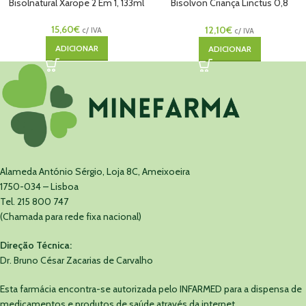
Bisolnatural Xarope 2 Em 1, 133ml
Bisolvon Criança Linctus 0,8
Mg/Ml-200ml – Solução Oral
15,60
€
12,10
€
c/ IVA
c/ IVA
ADICIONAR
ADICIONAR
Alameda António Sérgio, Loja 8C, Ameixoeira
1750-034 – Lisboa
Tel. 215 800 747
(Chamada para rede fixa nacional)
Direção Técnica:
Dr. Bruno César Zacarias de Carvalho
Esta farmácia encontra-se autorizada pelo INFARMED para a dispensa de
medicamentos e produtos de saúde através da internet.