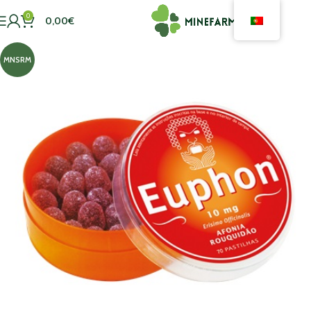
0
0,00
€
MNSRM