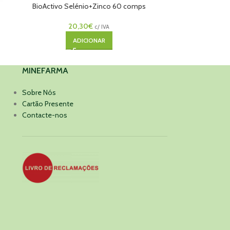
BioActivo Selénio+Zinco 60 comps
Liso
20,30
€
c/ IVA
ADICIONAR
MINEFARMA
Sobre Nós
Cartão Presente
Contacte-nos