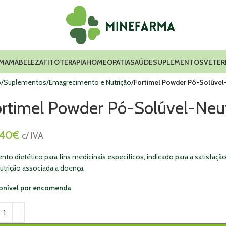
 MAMÃ
BELEZA
FITOTERAPIA
HOMEOPATIA
SAÚDE
SUPLEMENTOS
VETER
o
Suplementos
Emagrecimento e Nutrição
Fortimel Powder Pó-Solúvel
ortimel Powder Pó-Solúvel-Neu
,40
€
c/ IVA
ento dietético para fins medicinais específicos, indicado para a satisfa
utrição associada a doença.
onível por encomenda