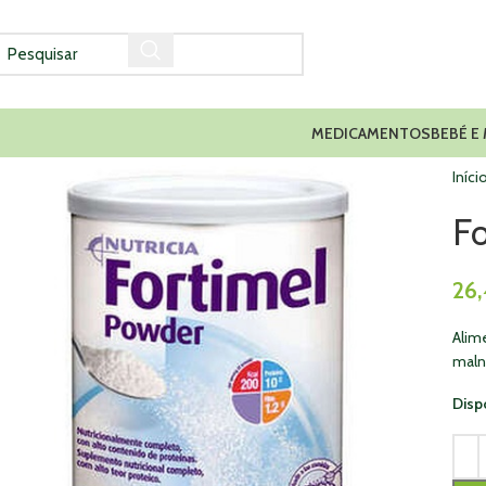
MEDICAMENTOS
BEBÉ E
Iníci
F
26
Alim
maln
Disp