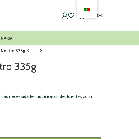
0
0,00
€
INÁRIA
-Neutro 335g
tro 335g
ção das necessidades nutricionais de doentes com