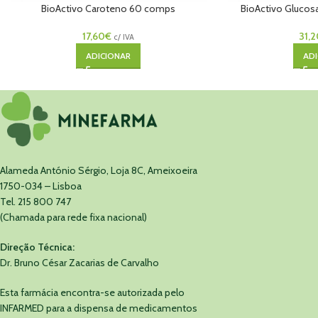
BioActivo Caroteno 60 comps
BioActivo Gluco
17,60
€
31,2
c/ IVA
ADICIONAR
ADI
Alameda António Sérgio, Loja 8C, Ameixoeira
1750-034 – Lisboa
Tel. 215 800 747
(Chamada para rede fixa nacional)
Direção Técnica:
Dr. Bruno César Zacarias de Carvalho
Esta farmácia encontra-se autorizada pelo
INFARMED para a dispensa de medicamentos