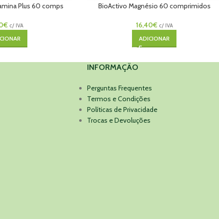
samina Plus 60 comps
BioActivo Magnésio 60 comprimidos
0
€
16,40
€
c/ IVA
c/ IVA
CIONAR
ADICIONAR
INFORMAÇÃO
Perguntas Frequentes
Termos e Condições
Políticas de Privacidade
Trocas e Devoluções