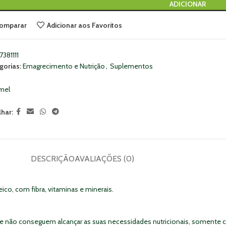
ADICIONAR
omparar
Adicionar aos Favoritos
7381111
gorias:
Emagrecimento e Nutrição
,
Suplementos
imel
lhar:
DESCRIÇÃO
AVALIAÇÕES (0)
co, com fibra, vitaminas e minerais.
que não conseguem alcançar as suas necessidades nutricionais, somente 