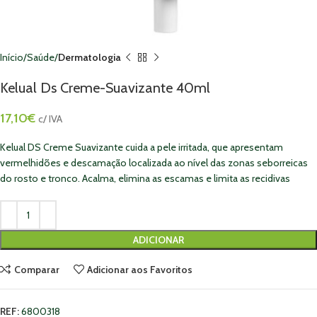
Início
Saúde
Dermatologia
Kelual Ds Creme-Suavizante 40ml
17,10
€
c/ IVA
Kelual DS Creme Suavizante cuida a pele irritada, que apresentam
vermelhidões e descamação localizada ao nível das zonas seborreicas
do rosto e tronco. Acalma, elimina as escamas e limita as recidivas
ADICIONAR
Comparar
Adicionar aos Favoritos
REF:
6800318