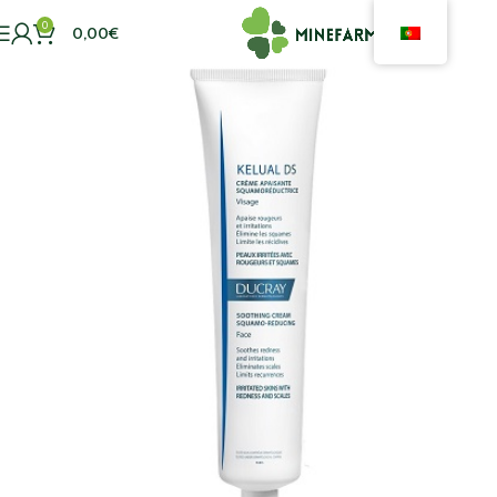
0
0,00
€