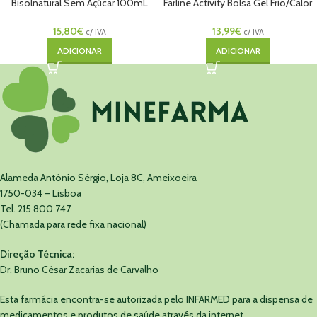
Bisolnatural Sem Açúcar 100mL
Farline Activity Bolsa Gel Frio/Calor
Xarope
Tripartido
15,80
€
13,99
€
c/ IVA
c/ IVA
ADICIONAR
ADICIONAR
Alameda António Sérgio, Loja 8C, Ameixoeira
1750-034 – Lisboa
Tel. 215 800 747
(Chamada para rede fixa nacional)
Direção Técnica:
Dr. Bruno César Zacarias de Carvalho
Esta farmácia encontra-se autorizada pelo INFARMED para a dispensa de
medicamentos e produtos de saúde através da internet.