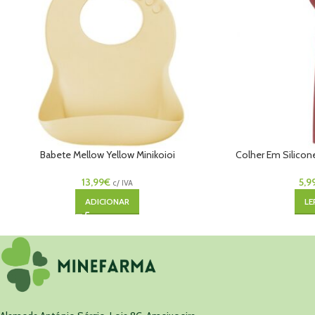
Babete Mellow Yellow Minikoioi
Colher Em Silicon
13,99
€
5,9
c/ IVA
ADICIONAR
LE