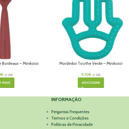
e Bordeaux – Minikoioi
Mordedor Toothe Verde – Minikoioi
9
€
9,10
€
c/ IVA
c/ IVA
R MAIS
ADICIONAR
INFORMAÇÃO
Perguntas Frequentes
Termos e Condições
Políticas de Privacidade