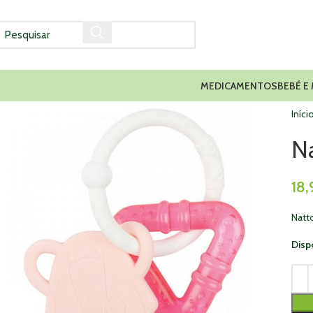
MEDICAMENTOS
BEBÉ E
Iníci
Na
18,
Natt
Disp