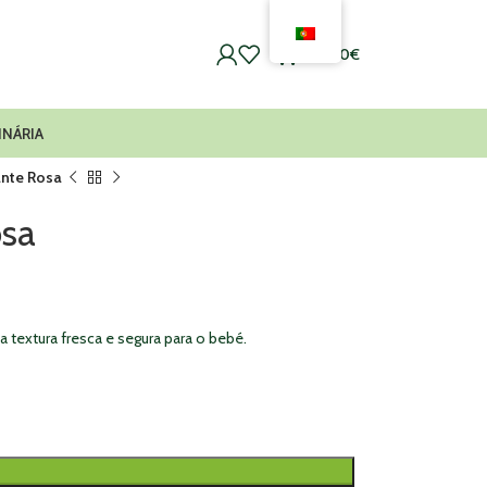
0
0,00
€
INÁRIA
ante Rosa
osa
 textura fresca e segura para o bebé.