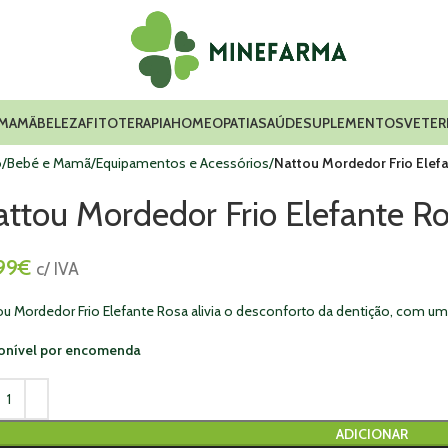
 MAMÃ
BELEZA
FITOTERAPIA
HOMEOPATIA
SAÚDE
SUPLEMENTOS
VETER
o
Bebé e Mamã
Equipamentos e Acessórios
Nattou Mordedor Frio Elef
ttou Mordedor Frio Elefante R
99
€
c/ IVA
ou Mordedor Frio Elefante Rosa alivia o desconforto da dentição, com uma
onível por encomenda
ADICIONAR