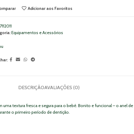
omparar
Adicionar aos Favoritos
7112011
goria:
Equipamentos e Acessórios
ou
lhar:
DESCRIÇÃO
AVALIAÇÕES (0)
m uma textura fresca e segura para o bebé. Bonito e funcional – o anel 
ante o primeiro período de dentição.