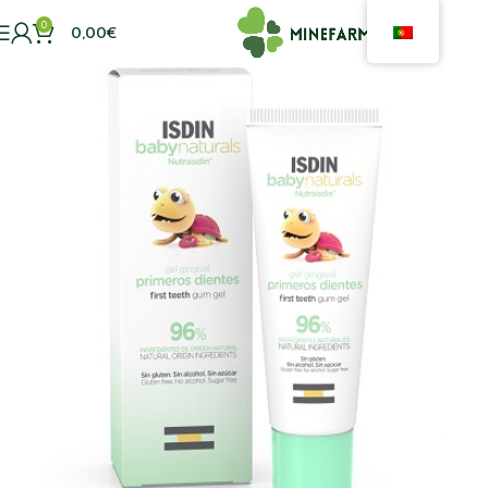
0
0,00
€