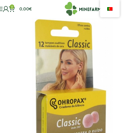
0
0,00
€