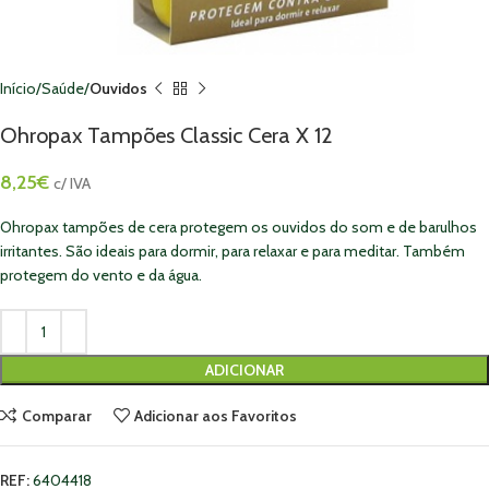
Início
Saúde
Ouvidos
Ohropax Tampões Classic Cera X 12
8,25
€
c/ IVA
Ohropax tampões de cera protegem os ouvidos do som e de barulhos
irritantes. São ideais para dormir, para relaxar e para meditar. Também
protegem do vento e da água.
ADICIONAR
Comparar
Adicionar aos Favoritos
REF:
6404418