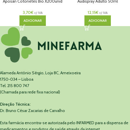
Aposán Cotonetes Bio X200unid
Audispray Adulto 50ml
3,70
€
12,15
€
c/ IVA
c/ IVA
ADICIONAR
ADICIONAR
Alameda António Sérgio, Loja 8C, Ameixoeira
1750-034 – Lisboa
Tel. 215 800 747
(Chamada para rede fixa nacional)
Direção Técnica:
Dr. Bruno César Zacarias de Carvalho
Esta farmácia encontra-se autorizada pelo INFARMED para a dispensa de
medicamentos e produtos de saúde através da internet.