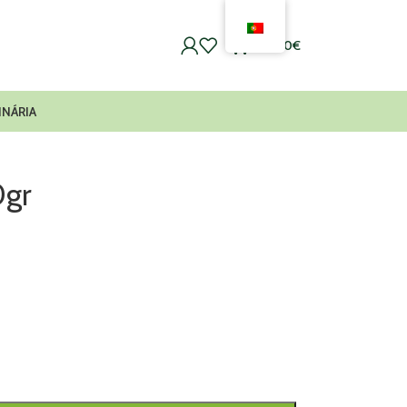
0
0,00
€
INÁRIA
0gr