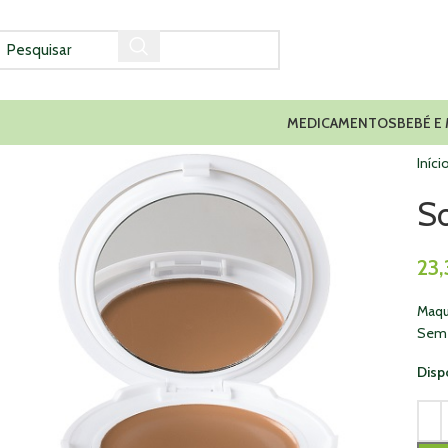
MEDICAMENTOS
BEBÉ E
Iníci
S
23
Maqu
Sem 
Disp