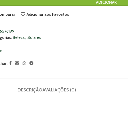
ADICIONAR
omparar
Adicionar aos Favoritos
6576199
gorias:
Beleza
,
Solares
ne
lhar:
DESCRIÇÃO
AVALIAÇÕES (0)