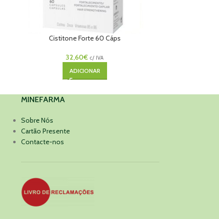
Cistitone Forte 60 Cáps
Ds Hair Champ
32,60
€
c/ IVA
ADICIONAR
MINEFARMA
Sobre Nós
Cartão Presente
Contacte-nos