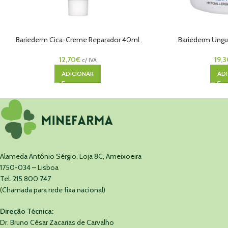
Bariederm Cica-Creme Reparador 40ml
Bariederm Ungu
12,70
€
19,3
c/ IVA
ADICIONAR
ADI
Alameda António Sérgio, Loja 8C, Ameixoeira
1750-034 – Lisboa
Tel. 215 800 747
(Chamada para rede fixa nacional)
Direção Técnica:
Dr. Bruno César Zacarias de Carvalho