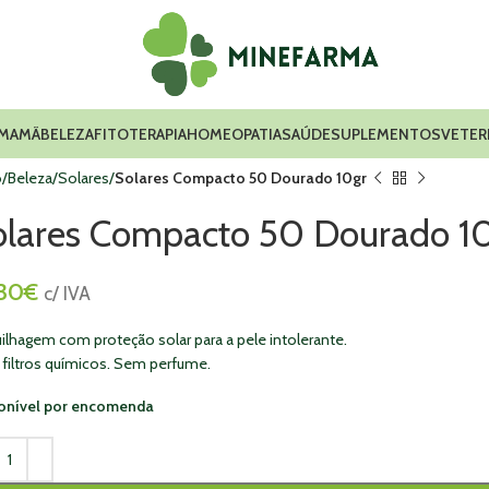
 MAMÃ
BELEZA
FITOTERAPIA
HOMEOPATIA
SAÚDE
SUPLEMENTOS
VETER
o
Beleza
Solares
Solares Compacto 50 Dourado 10gr
olares Compacto 50 Dourado 1
,30
€
c/ IVA
ilhagem com proteção solar para a pele intolerante.
filtros químicos. Sem perfume.
onível por encomenda