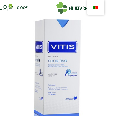
0
0,00
€