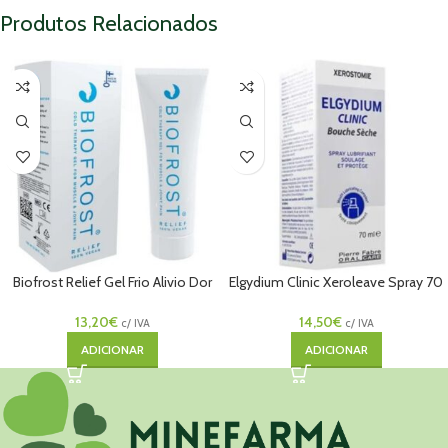
Produtos Relacionados
Biofrost Relief Gel Frio Alivio Dor
Elgydium Clinic Xeroleave Spray 70
100mL
mL
13,20
€
14,50
€
c/ IVA
c/ IVA
ADICIONAR
ADICIONAR