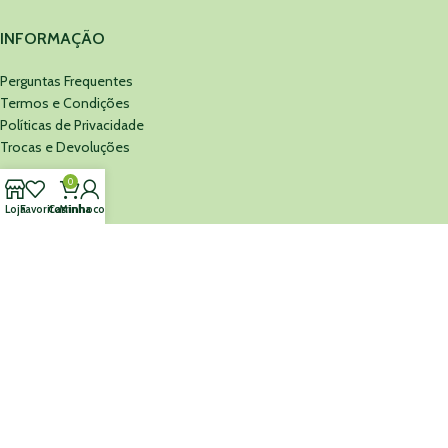
INFORMAÇÃO
Perguntas Frequentes
Termos e Condições
Políticas de Privacidade
Trocas e Devoluções
0
MINEFARMA
Loja
Favoritos
Carrinho
Minha conta
Sobre Nós
Cartão Presente
Contacte-nos
MINEFARMA
©
2026 Todos os Direitos Reservados