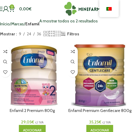
0
0,00
€
A mostrar todos os 2 resultados
Início
Marcas
Enfamil
Mostrar
9
24
36
Filtros
Enfamil 2 Premium 800g
Enfamil Premium Gentlecare 800g
29,05
€
35,25
€
c/ IVA
c/ IVA
ADICIONAR
ADICIONAR