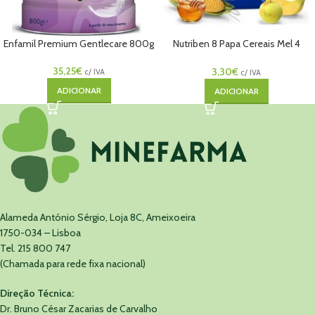
Enfamil Premium Gentlecare 800g
Nutriben 8 Papa Cereais Mel 4
Frutas 6m+ 250g
35,25
€
3,30
€
c/ IVA
c/ IVA
ADICIONAR
ADICIONAR
Alameda António Sérgio, Loja 8C, Ameixoeira
1750-034 – Lisboa
Tel. 215 800 747
(Chamada para rede fixa nacional)
Direção Técnica:
Dr. Bruno César Zacarias de Carvalho