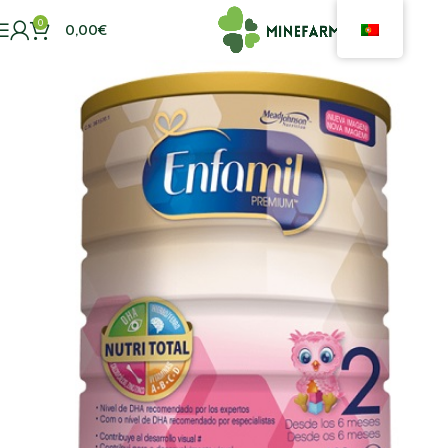
0
0,00
€