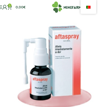
0
0,00
€