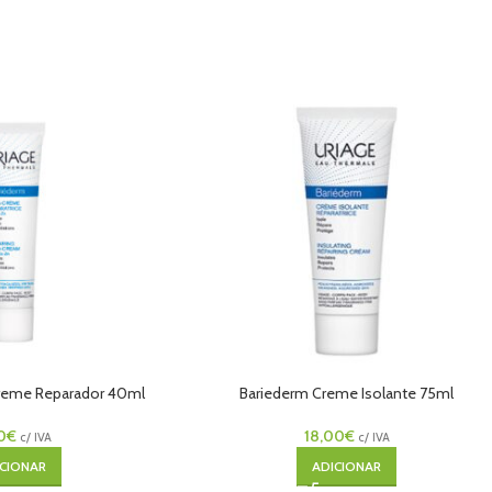
reme Reparador 40ml
Bariederm Creme Isolante 75ml
0
€
18,00
€
c/ IVA
c/ IVA
CIONAR
ADICIONAR