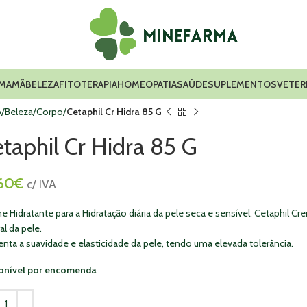
 MAMÃ
BELEZA
FITOTERAPIA
HOMEOPATIA
SAÚDE
SUPLEMENTOS
VETER
o
Beleza
Corpo
Cetaphil Cr Hidra 85 G
taphil Cr Hidra 85 G
,60
€
c/ IVA
 Hidratante para a Hidratação diária da pele seca e sensível. Cetaphil Cr
al da pele.
nta a suavidade e elasticidade da pele, tendo uma elevada tolerância.
onível por encomenda