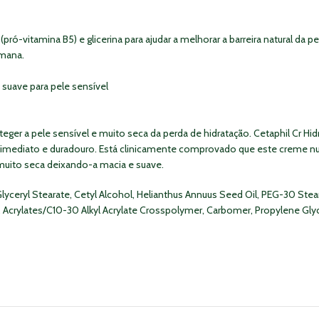
-vitamina B5) e glicerina para ajudar a melhorar a barreira natural da pe
emana.
uave para pele sensível
ger a pele sensível e muito seca da perda de hidratação. Cetaphil Cr Hidra
o imediato e duradouro. Está clinicamente comprovado que este creme nutr
muito seca deixando-a macia e suave.
 Glyceryl Stearate, Cetyl Alcohol, Helianthus Annuus Seed Oil, PEG-30 St
, Acrylates/C10-30 Alkyl Acrylate Crosspolymer, Carbomer, Propylene Gly