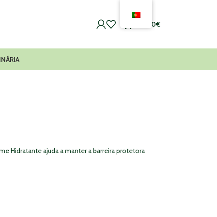
0
0,00
€
INÁRIA
eme Hidratante ajuda a manter a barreira protetora