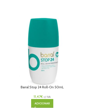
Barral Stop 24 Roll-On 50mL
DS Hair Champ
11,47
€
c/ IVA
ADICIONAR