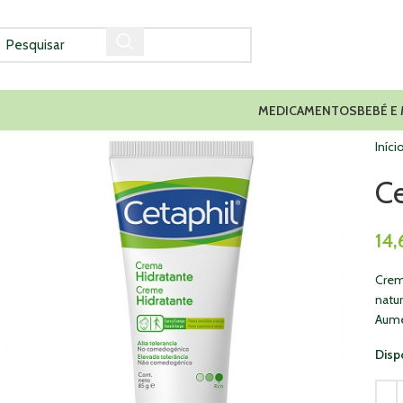
MEDICAMENTOS
BEBÉ E
Iníci
Ce
14
Creme
natur
Aume
Disp