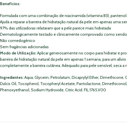
Benefícios:
Formulada com uma combinação de niacinamida (vitamina B3), pantenol (pró
Ajuda a reparar a barreira de hidratação natural da pele em apenas uma s
97% das utilizadoras relataram que a pele parece mais hidratada
Dermatologicamente testado e clinicamente comprovado como sendo s
Não comedogénico
Sem fragâncias adicionadas
Modo de Utilização:
Aplicar generosamente no corpo para hidratar e prote
barreira de hidratação natural da pele em apenas 1 semana, para um alívi
completamente a barreira cutânea. Adequado para pele sensível, seca a 
Ingredientes:
Aqua, Glycerin, Petrolatum, Dicaprylyl Ether, Dimethicone,
Dulcis Oil, Tocopherol, Tocopheryl Acetate, Pantolactone, Dimethiconol
Phenoxyethanol, Sodium Hydroxide, Citric Acid. FIL.1765.V00