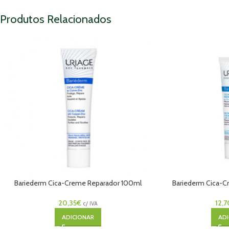
Produtos Relacionados
Bariederm Cica-Creme Reparador 100ml
Bariederm Cica-C
20,35
€
12,7
c/ IVA
ADICIONAR
ADI