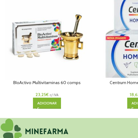
BIoActivo Multivitaminas 60 comps
Centrum Hom
23,25
€
18,6
c/ IVA
ADICIONAR
ADI