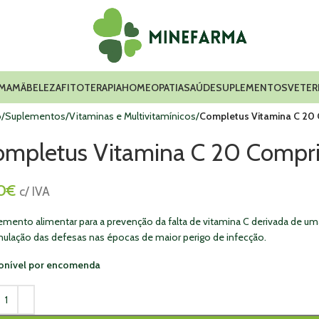
 MAMÃ
BELEZA
FITOTERAPIA
HOMEOPATIA
SAÚDE
SUPLEMENTOS
VETER
o
Suplementos
Vitaminas e Multivitamínicos
Completus Vitamina C 20
ompletus Vitamina C 20 Compri
0
€
c/ IVA
emento alimentar para a prevenção da falta de vitamina C derivada de uma
mulação das defesas nas épocas de maior perigo de infecção.
onível por encomenda