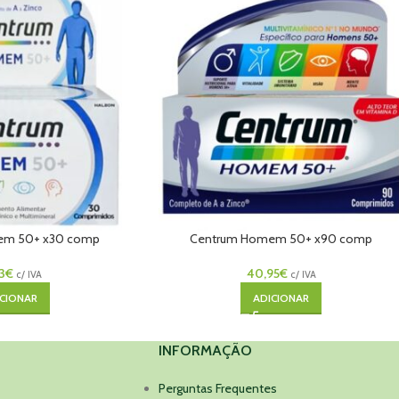
em 50+ x30 comp
Centrum Homem 50+ x90 comp
3
€
40,95
€
c/ IVA
c/ IVA
CIONAR
ADICIONAR
INFORMAÇÃO
Perguntas Frequentes