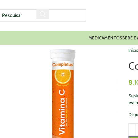
MEDICAMENTOS
BEBÉ E
Iníci
C
8,1
Supl
esti
Disp