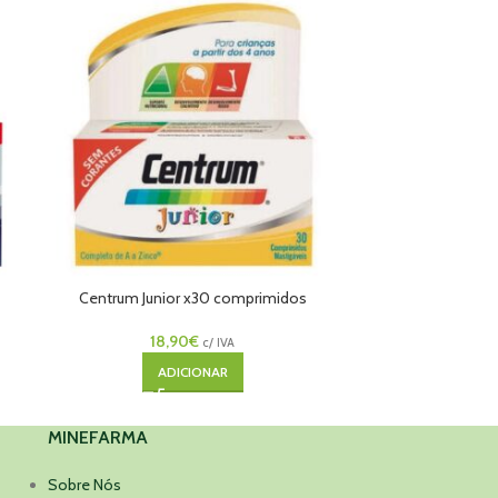
Centrum Junior x30 comprimidos
Centrum
mastigáveis
18,90
€
c/ IVA
ADICIONAR
MINEFARMA
Sobre Nós