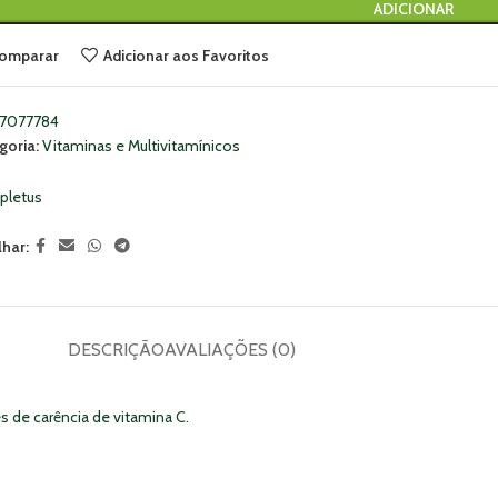
ADICIONAR
omparar
Adicionar aos Favoritos
7077784
goria:
Vitaminas e Multivitamínicos
letus
lhar:
DESCRIÇÃO
AVALIAÇÕES (0)
 de carência de vitamina C.