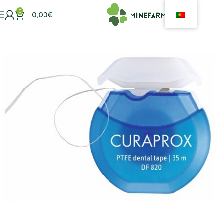
0
0,00
€