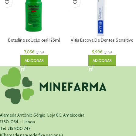
Betadine solução oral 125ml
Vitis Escova De Dentes Sensitive
7,05
€
5,99
€
c/ IVA
c/ IVA
ADICIONAR
ADICIONAR
Alameda António Sérgio, Loja 8C, Ameixoeira
1750-034 – Lisboa
Tel. 215 800 747
(Chamada para rede fixa nacional)