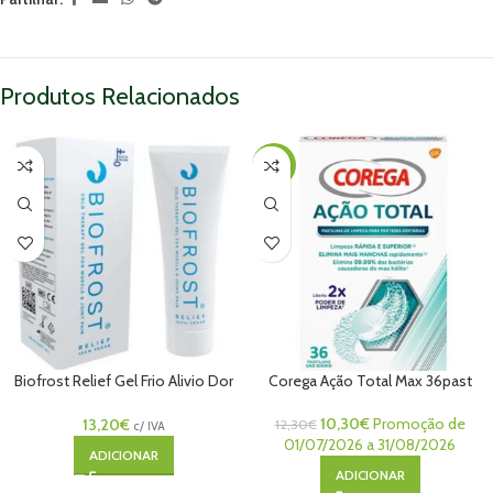
Produtos Relacionados
-16%
Biofrost Relief Gel Frio Alivio Dor
Corega Ação Total Max 36past
100mL
10,30
€
Promoção de
13,20
€
12,30
€
c/ IVA
01/07/2026 a 31/08/2026
ADICIONAR
ADICIONAR