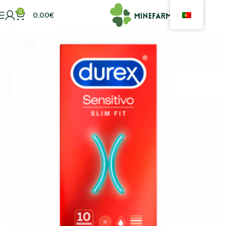
0
0,00
€