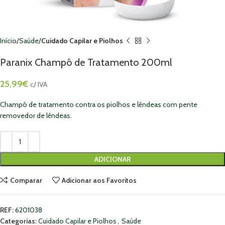
Início
Saúde
Cuidado Capilar e Piolhos
Paranix Champô de Tratamento 200ml
25,99
€
c/ IVA
Champô de tratamento contra os piolhos e lêndeas com pente
removedor de lêndeas.
ADICIONAR
Comparar
Adicionar aos Favoritos
REF:
6201038
Categorias:
Cuidado Capilar e Piolhos
,
Saúde