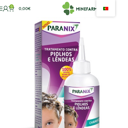
0
0,00
€