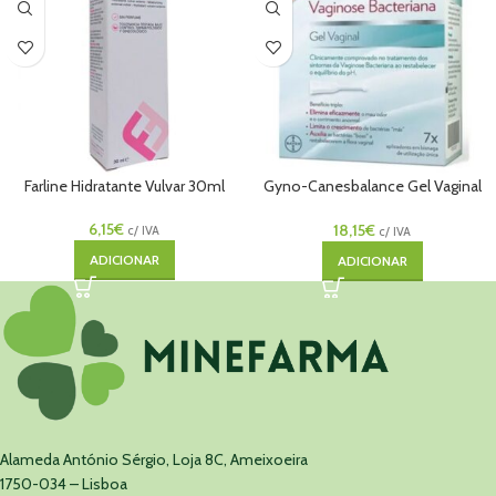
Farline Hidratante Vulvar 30ml
Gyno-Canesbalance Gel Vaginal
5mL x7
6,15
€
18,15
€
c/ IVA
c/ IVA
ADICIONAR
ADICIONAR
Alameda António Sérgio, Loja 8C, Ameixoeira
1750-034 – Lisboa