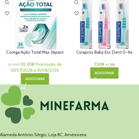
Corega Ação Total Max 36past
Curaprox Baby Esc Dent 0-4a
10,30
€
Promoção de
7,50
€
12,30
€
c/ IVA
01/07/2026 a 31/08/2026
ADICIONAR
ADICIONAR
Alameda António Sérgio, Loja 8C, Ameixoeira