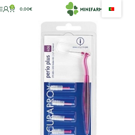
0
0,00
€