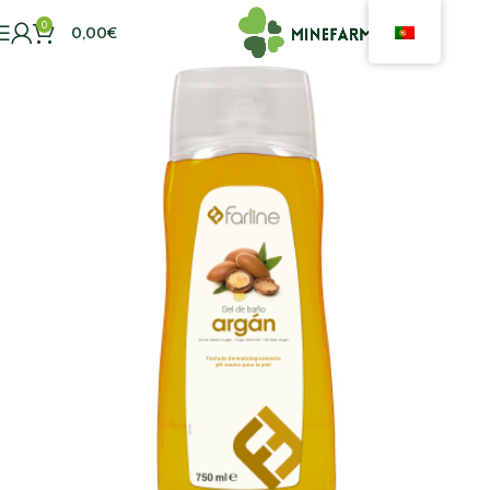
0
0,00
€