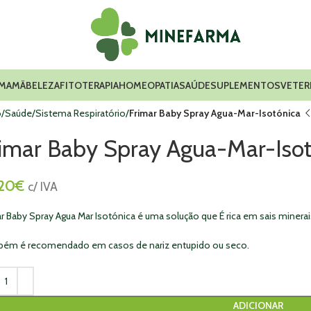
 MAMÃ
BELEZA
FITOTERAPIA
HOMEOPATIA
SAÚDE
SUPLEMENTOS
VETER
o
Saúde
Sistema Respiratório
Frimar Baby Spray Agua-Mar-Isotónica
rimar Baby Spray Agua-Mar-Iso
,20
€
c/ IVA
ar Baby Spray Agua Mar Isotónica é uma solução que É rica em sais miner
ém é recomendado em casos de nariz entupido ou seco.
ADICIONAR