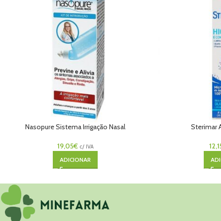
Nasopure Sistema Irrigação Nasal
Sterimar
240ml+4saq
12,1
19,05
€
c/ IVA
ADI
ADICIONAR