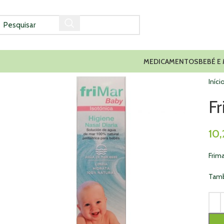
MEDICAMENTOS
BEBÉ E
Iníci
F
10
Frim
Tamb