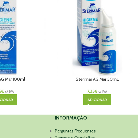
 AG Mar 100ml
Sterimar AG Mar 50mL
5
€
7,35
€
c/ IVA
c/ IVA
CIONAR
ADICIONAR
INFORMAÇÃO
Perguntas Frequentes
Termos e Condições