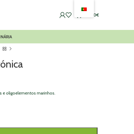
0
0,00
€
INÁRIA
tónica
ais e oligoelementos marinhos.