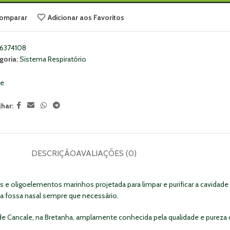
omparar
Adicionar aos Favoritos
6374108
goria:
Sistema Respiratório
ne
lhar:
DESCRIÇÃO
AVALIAÇÕES (0)
is e oligoelementos marinhos projetada para limpar e purificar a cavid
ada fossa nasal sempre que necessário.
 de Cancale, na Bretanha, amplamente conhecida pela qualidade e pureza 