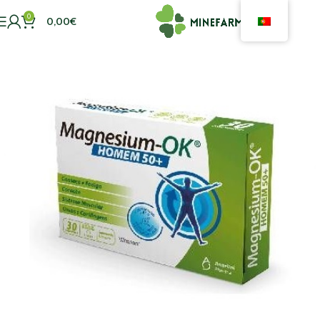
0
0,00
€