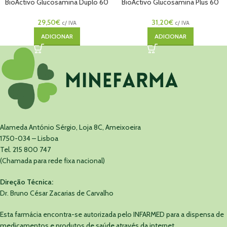
BioActivo Glucosamina Duplo 60
BioActivo Glucosamina Plus 60
comps
comps
29,50
€
31,20
€
c/ IVA
c/ IVA
ADICIONAR
ADICIONAR
Alameda António Sérgio, Loja 8C, Ameixoeira
1750-034 – Lisboa
Tel. 215 800 747
(Chamada para rede fixa nacional)
Direção Técnica:
Dr. Bruno César Zacarias de Carvalho
Esta farmácia encontra-se autorizada pelo INFARMED para a dispensa de
medicamentos e produtos de saúde através da internet.