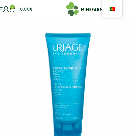
0
0,00
€