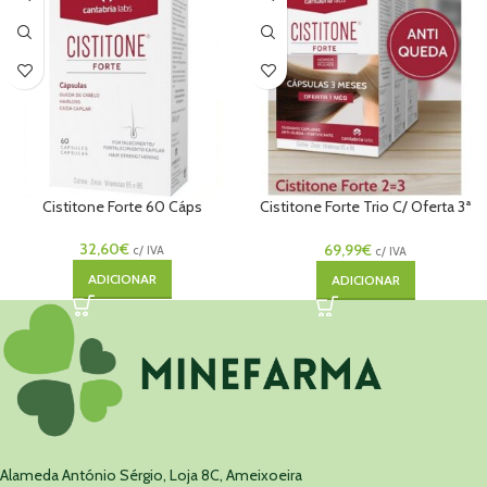
Cistitone Forte 60 Cáps
Cistitone Forte Trio C/ Oferta 3ª
Embalagem 3x 60caps
32,60
€
69,99
€
c/ IVA
c/ IVA
ADICIONAR
ADICIONAR
Alameda António Sérgio, Loja 8C, Ameixoeira